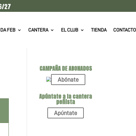
6/27
DA FEB
CANTERA
EL CLUB
TIENDA
CONTACTO
CAMPAÑA DE ABONADOS
Abónate
Apúntate a la cantera
peñista
Apúntate