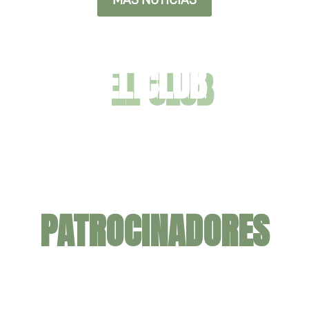
EL CLUB
2ª FEB
CANTERA
PATROCINADORES