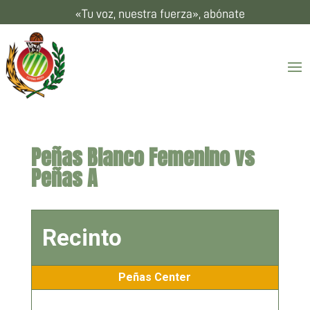
«Tu voz, nuestra fuerza», abónate
Peñas Blanco Femenino vs
Peñas A
Recinto
Peñas Center