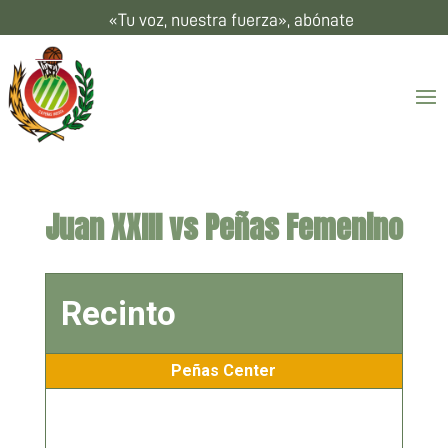
«Tu voz, nuestra fuerza», abónate
Juan XXIII vs Peñas Femenino
Recinto
Peñas Center