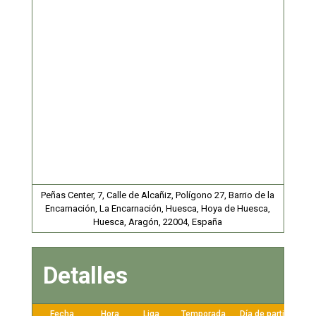
Peñas Center, 7, Calle de Alcañiz, Polígono 27, Barrio de la
Encarnación, La Encarnación, Huesca, Hoya de Huesca,
Huesca, Aragón, 22004, España
Detalles
Fecha
Hora
Liga
Temporada
Día de partido
P