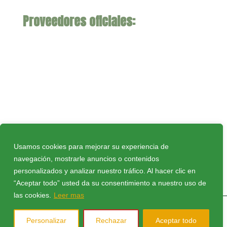
Proveedores oficiales:
Usamos cookies para mejorar su experiencia de
navegación, mostrarle anuncios o contenidos
Política de privacidad
|
Política de cookies
|
personalizados y analizar nuestro tráfico. Al hacer clic en
Aviso Legal
|
Compromiso Ley Protección de
“Aceptar todo” usted da su consentimiento a nuestro uso de
datos
|
Protocolo FEB
|
Contacto
las cookies.
Leer mas
© 2026 Todos los derechos reservados CB Peñas
Personalizar
Rechazar
Aceptar todo
Huesca. Web diseñada por
PosaDigital –