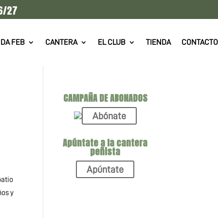
6/27
DA FEB
CANTERA
EL CLUB
TIENDA
CONTACTO
CAMPAÑA DE ABONADOS
Abónate
Apúntate a la cantera
peñista
Apúntate
patio
ños y