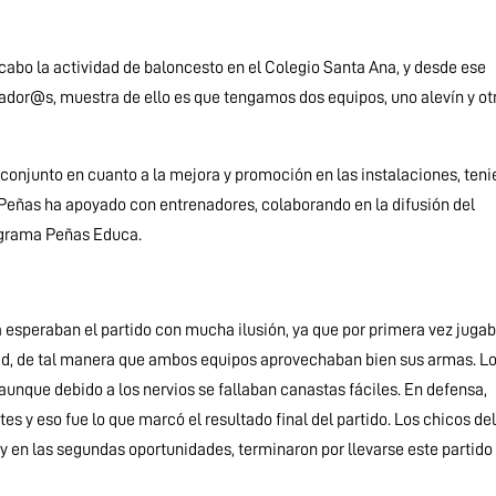
abo la actividad de baloncesto en el Colegio Santa Ana, y desde ese
dor@s, muestra de ello es que tengamos dos equipos, uno alevín y ot
conjunto en cuanto a la mejora y promoción en las instalaciones, ten
 Peñas ha apoyado con entrenadores, colaborando en la difusión del
rograma Peñas Educa.
a esperaban el partido con mucha ilusión, ya que por primera vez juga
dad, de tal manera que ambos equipos aprovechaban bien sus armas. L
aunque debido a los nervios se fallaban canastas fáciles. En defensa,
antes y eso fue lo que marcó el resultado final del partido. Los chicos de
 y en las segundas oportunidades, terminaron por llevarse este partido