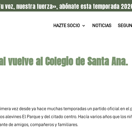
u voz, nuestra fuerza», abónate esta temporada 202
HAZTE SOCIO
NOTICIAS
SEGUN
ial vuelve al Colegio de Santa Ana.
rimera vez desde ya hace muchas temporadas un partido oficial en el 
s alevines El Parque y del citado centro. Hacía varios años que los ni
lante de amigos, compañeros y familiares.