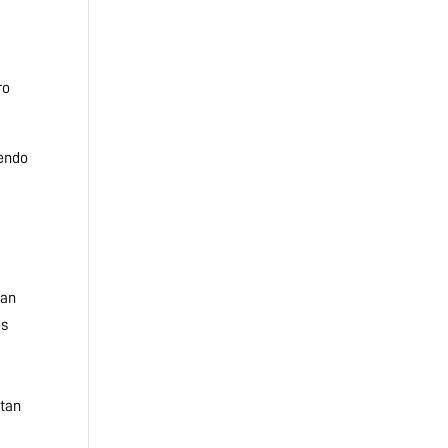
ro
iendo
ban
os
l
 tan