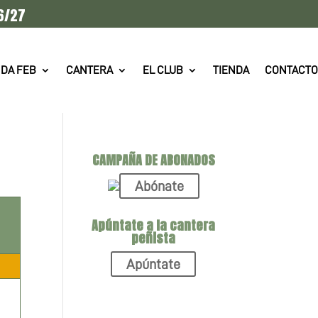
6/27
DA FEB
CANTERA
EL CLUB
TIENDA
CONTACTO
CAMPAÑA DE ABONADOS
Abónate
Apúntate a la cantera
peñista
Apúntate