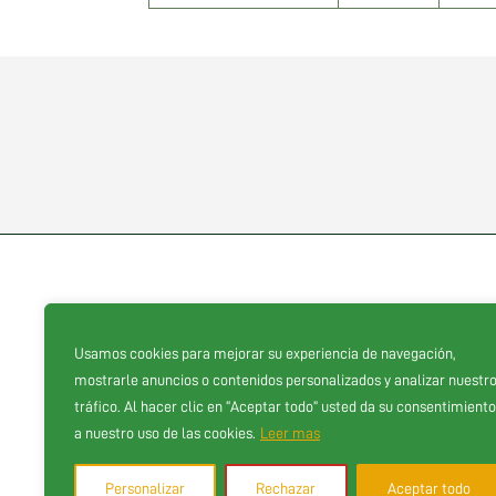
Usamos cookies para mejorar su experiencia de navegación,
Proveedores oficiales
mostrarle anuncios o contenidos personalizados y analizar nuestr
tráfico. Al hacer clic en “Aceptar todo” usted da su consentimiento
a nuestro uso de las cookies.
Leer mas
Personalizar
Rechazar
Aceptar todo