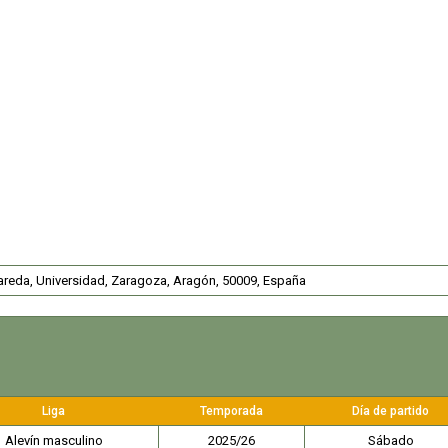
areda, Universidad, Zaragoza, Aragón, 50009, España
Liga
Temporada
Día de partido
Alevín masculino
2025/26
Sábado