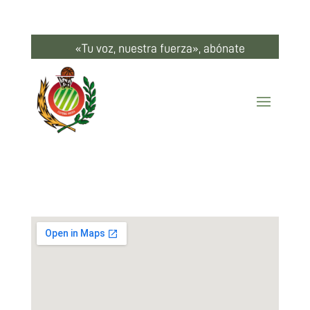
«Tu voz, nuestra fuerza», abónate