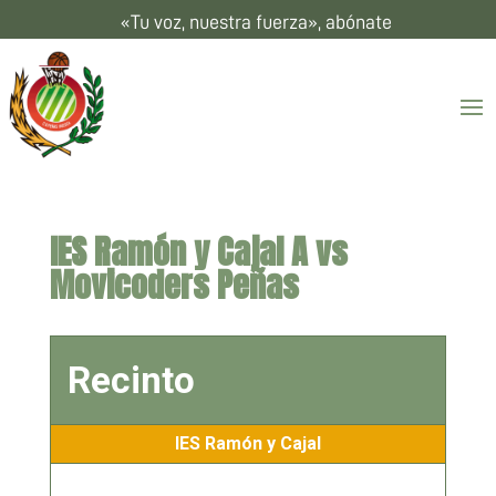
«Tu voz, nuestra fuerza», abónate
IES Ramón y Cajal A vs
Movicoders Peñas
Recinto
IES Ramón y Cajal