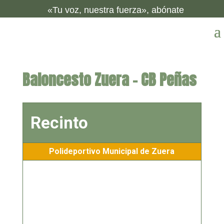
«Tu voz, nuestra fuerza», abónate
Baloncesto Zuera – CB Peñas
Recinto
Polideportivo Municipal de Zuera