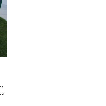
ede
dor