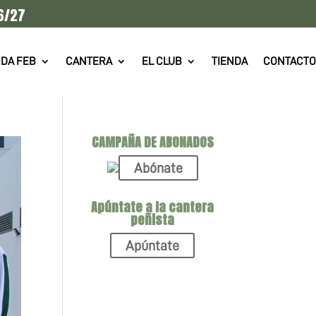
6/27
DA FEB
CANTERA
EL CLUB
TIENDA
CONTACTO
CAMPAÑA DE ABONADOS
Abónate
Apúntate a la cantera
peñista
Apúntate