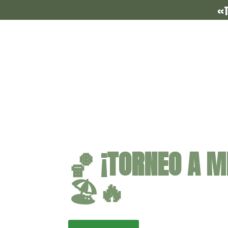
«T
🏀 ¡TORNEO A M
🏖️🔥