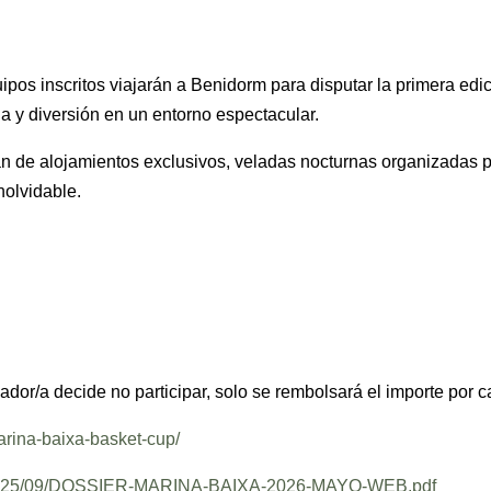
quipos inscritos viajarán a Benidorm para disputar la primera e
 y diversión en un entorno espectacular.
tarán de alojamientos exclusivos, veladas nocturnas organizadas
nolvidable.
ugador/a decide no participar, solo se rembolsará el importe por 
arina-baixa-basket-cup/
ds/2025/09/DOSSIER-MARINA-BAIXA-2026-MAYO-WEB.pdf