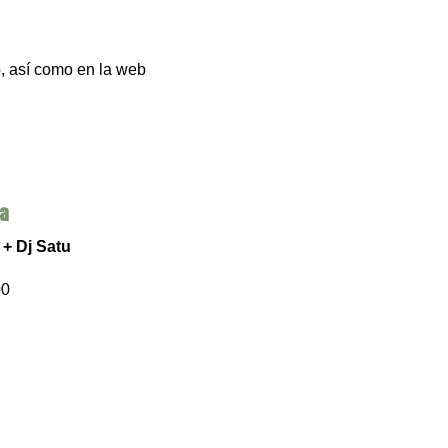
b, así como en la web
ca
+ Dj Satu
00