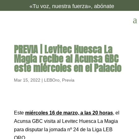
«Tu voz, nuestra fuerza», abónate
PREVIA | Levitec Huesca La
Magia recibe al Acunsa GBC
este miércoles en el Palacio
Mar 15, 2022
|
LEBOro
,
Previa
Este
miércoles 16 de marzo, a las 20 horas
, el
Acunsa GBC visita al Levitec Huesca La Magia
para disputar la jornada nº 24 de la Liga LEB
ORO.