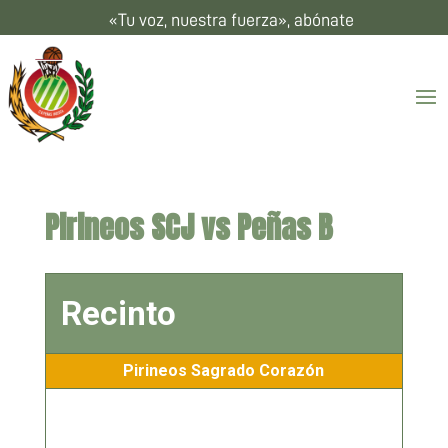
«Tu voz, nuestra fuerza», abónate
Pirineos SCJ vs Peñas B
Recinto
Pirineos Sagrado Corazón