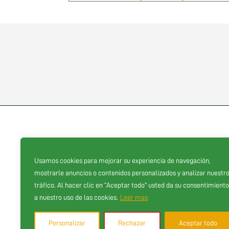
Usamos cookies para mejorar su experiencia de navegación,
Proveedores oficiales
mostrarle anuncios o contenidos personalizados y analizar nuestr
tráfico. Al hacer clic en “Aceptar todo” usted da su consentimiento
a nuestro uso de las cookies.
Leer mas
Personalizar
Rechazar
Aceptar todo