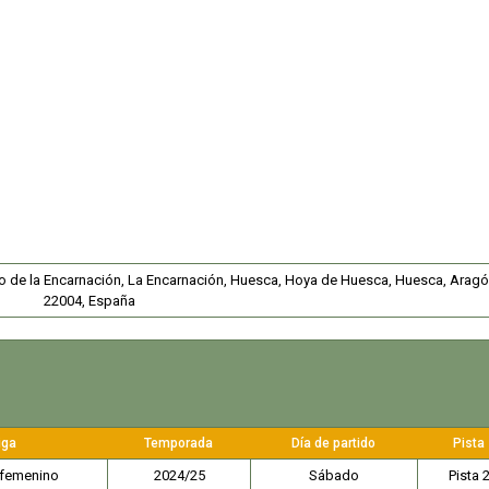
rrio de la Encarnación, La Encarnación, Huesca, Hoya de Huesca, Huesca, Aragó
22004, España
iga
Temporada
Día de partido
Pista
 femenino
2024/25
Sábado
Pista 