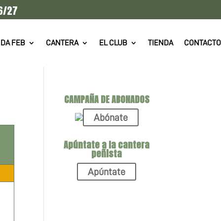
6/27
DA FEB
CANTERA
EL CLUB
TIENDA
CONTACTO
CAMPAÑA DE ABONADOS
Abónate
Apúntate a la cantera
peñista
Apúntate