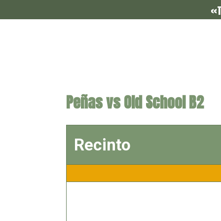
«T
Peñas vs Old School B2
Recinto