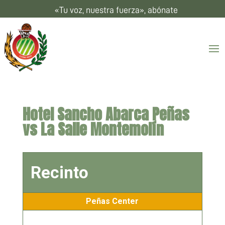
«Tu voz, nuestra fuerza», abónate
Hotel Sancho Abarca Peñas
vs La Salle Montemolín
Recinto
Peñas Center