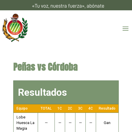
«Tu voz, nuestra fuerza», abónate
Peñas vs Córdoba
Resultados
Equipo
TOTAL
1C
2C
3C
4C
Resultado
Lobe
Huesca La
—
—
—
—
—
Gan
Magia