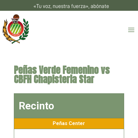
«Tu voz, nuestra fuerza», abónate
Peñas Verde Femenino vs
CBFH Chapisteria Star
Recinto
Peñas Center