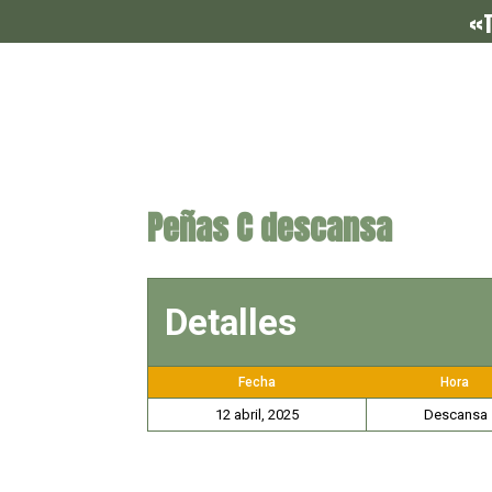
«T
Peñas C descansa
Detalles
Fecha
Hora
12 abril, 2025
Descansa