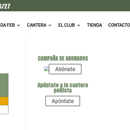
6/27
DA FEB
CANTERA
EL CLUB
TIENDA
CONTACTO
CAMPAÑA DE ABONADOS
Abónate
Apúntate a la cantera
peñista
Apúntate