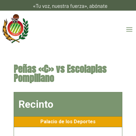
«Tu voz, nuestra fuerza», abónate
Peñas «C» vs Escolapias
Pompiliano
Recinto
Palacio de los Deportes