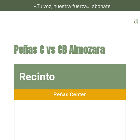
«Tu voz, nuestra fuerza», abónate
Peñas C vs CB Almozara
Recinto
Peñas Center