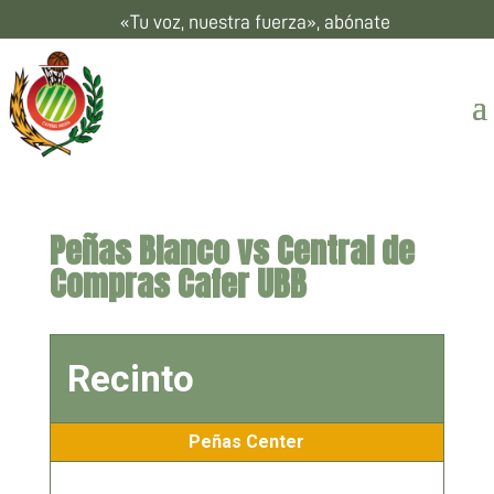
«Tu voz, nuestra fuerza», abónate
Peñas Blanco vs Central de
Compras Cafer UBB
Recinto
Peñas Center