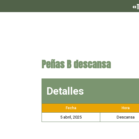
«T
Peñas B descansa
Detalles
Fecha
Hora
5 abril, 2025
Descansa