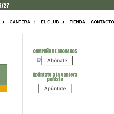
6/27
CANTERA
EL CLUB
TIENDA
CONTACTO
CAMPAÑA DE ABONADOS
Abónate
Apúntate a la cantera
peñista
Apúntate