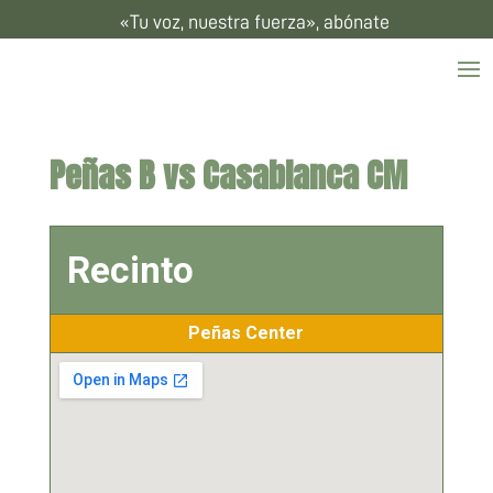
«Tu voz, nuestra fuerza», abónate
Peñas B vs Casablanca CM
Recinto
Peñas Center