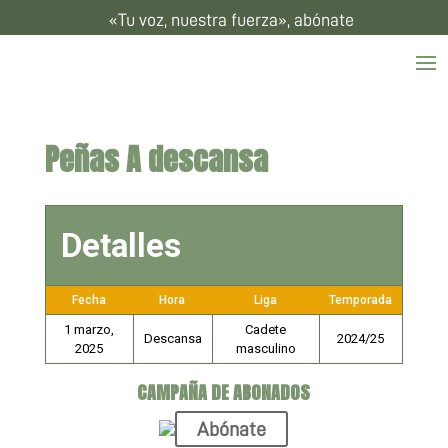
«Tu voz, nuestra fuerza», abónate
Peñas A descansa
Detalles
Fecha
Hora
Liga
Temporada
1 marzo,
Cadete
Descansa
2024/25
2025
masculino
CAMPAÑA DE ABONADOS
Abónate