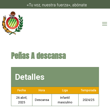
«Tu voz, nuestra fuerza», abónate
Peñas A descansa
Detalles
Fecha
Hora
Liga
Temporada
26 abril,
Infantil
Descansa
2024/25
2025
masculino