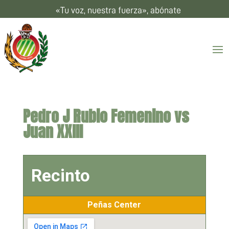
«Tu voz, nuestra fuerza», abónate
Pedro J Rubio Femenino vs
Juan XXIII
Recinto
Peñas Center