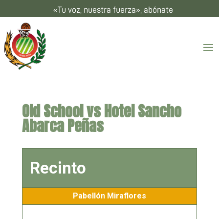
«Tu voz, nuestra fuerza», abónate
Old School vs Hotel Sancho
Abarca Peñas
Recinto
Pabellón Miraflores