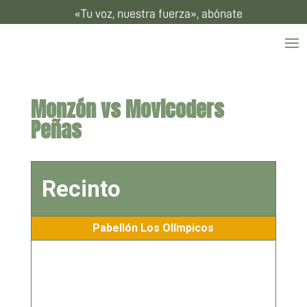
«Tu voz, nuestra fuerza», abónate
Monzón vs Movicoders
Peñas
Recinto
Pabellón Los Olímpicos