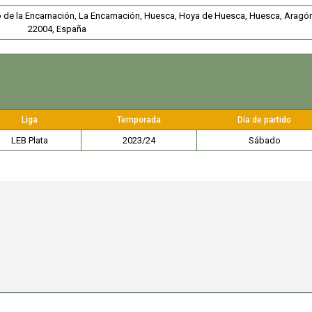
io de la Encarnación, La Encarnación, Huesca, Hoya de Huesca, Huesca, Aragó
22004, España
Liga
Temporada
Día de partido
LEB Plata
2023/24
Sábado