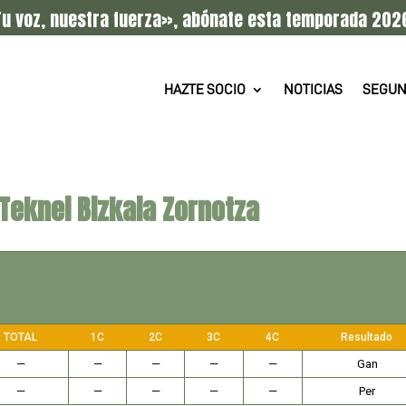
u voz, nuestra fuerza», abónate esta temporada 202
HAZTE SOCIO
NOTICIAS
SEGUN
Teknei Bizkaia Zornotza
TOTAL
1C
2C
3C
4C
Resultado
—
—
—
—
—
Gan
—
—
—
—
—
Per