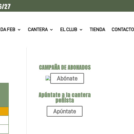
6/27
DA FEB
CANTERA
EL CLUB
TIENDA
CONTACTO
CAMPAÑA DE ABONADOS
Abónate
Apúntate a la cantera
peñista
Apúntate