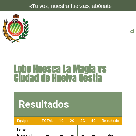
«Tu voz, nuestra fuerza», abónate
Lobe Huesca La Magia vs
Ciudad de Huelva Gestia
Resultados
Equipo
TOTAL
1C
2C
3C
4C
Resultado
Lobe
Huesca La
—
—
—
—
—
Per