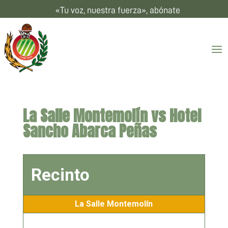
«Tu voz, nuestra fuerza», abónate
La Salle Montemolín vs Hotel
Sancho Abarca Peñas
Recinto
La Salle Montemolín