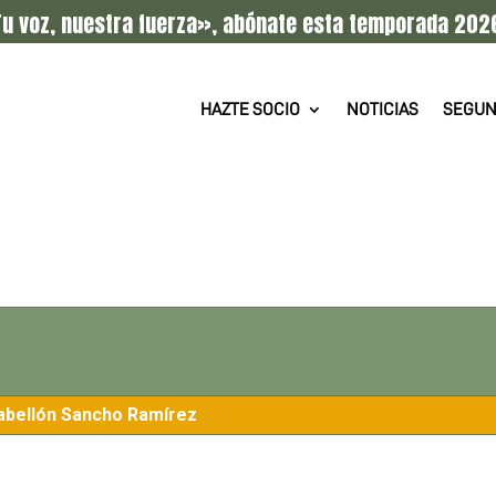
u voz, nuestra fuerza», abónate esta temporada 202
HAZTE SOCIO
NOTICIAS
SEGUN
abellón Sancho Ramírez