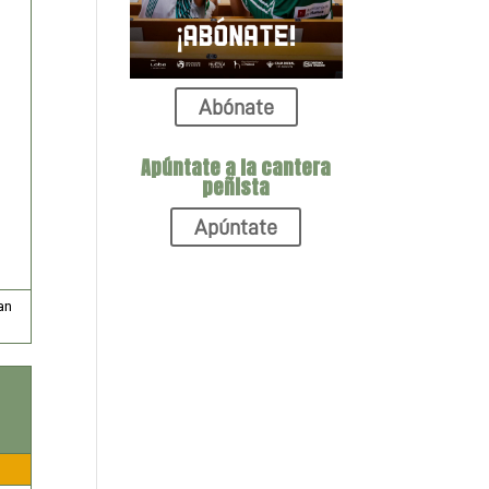
Abónate
Apúntate a la cantera
peñista
Apúntate
an