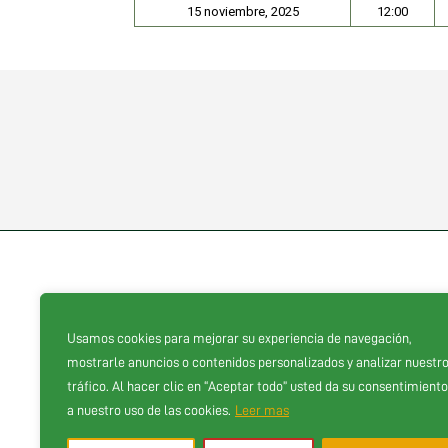
15 noviembre, 2025
12:00
Usamos cookies para mejorar su experiencia de navegación,
Proveedores oficiales
mostrarle anuncios o contenidos personalizados y analizar nuestr
tráfico. Al hacer clic en “Aceptar todo” usted da su consentimiento
a nuestro uso de las cookies.
Leer mas