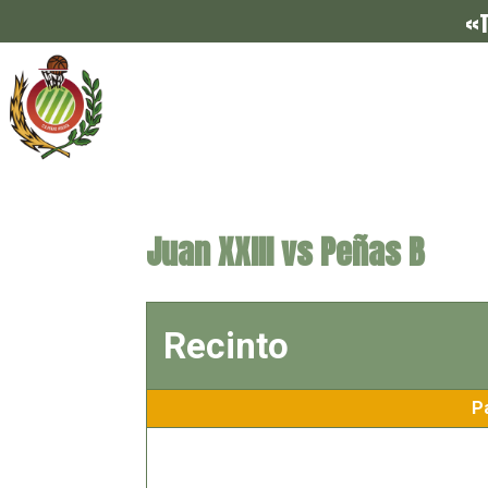
«T
Juan XXIII vs Peñas B
Recinto
P