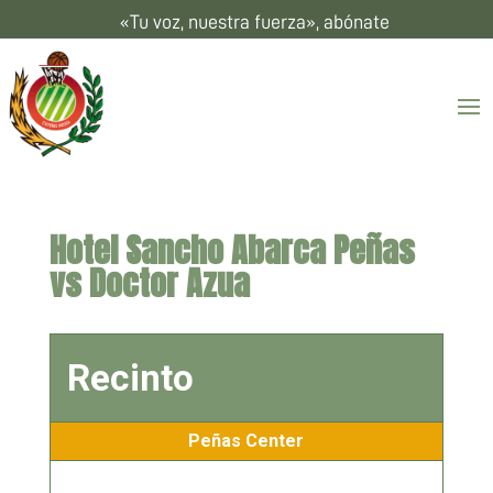
«Tu voz, nuestra fuerza», abónate
Hotel Sancho Abarca Peñas
vs Doctor Azua
Recinto
Peñas Center