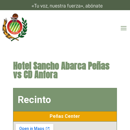
«Tu voz, nuestra fuerza», abónate
Hotel Sancho Abarca Peñas
vs CD Anfora
Recinto
Peñas Center