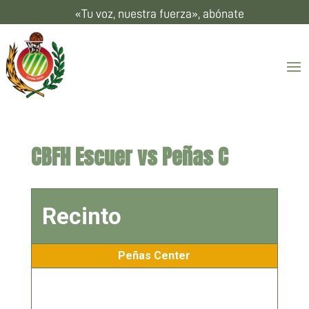
«Tu voz, nuestra fuerza», abónate
CBFH Escuer vs Peñas C
Recinto
Peñas Center