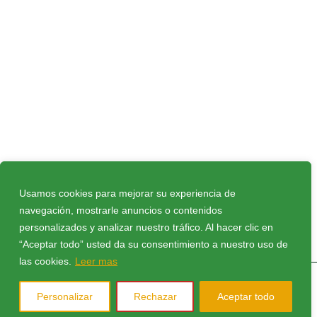
Usamos cookies para mejorar su experiencia de
navegación, mostrarle anuncios o contenidos
Política de privacidad
|
Política de cookies
|
personalizados y analizar nuestro tráfico. Al hacer clic en
Aviso Legal
|
Compromiso Ley Protección de
“Aceptar todo” usted da su consentimiento a nuestro uso de
datos
|
Protocolo FEB
|
Contacto
las cookies.
Leer mas
© 2026 Todos los derechos reservados CB Peñas
Personalizar
Rechazar
Aceptar todo
Huesca. Web diseñada por
PosaDigital –