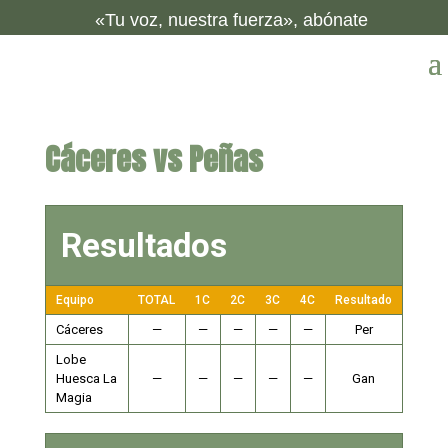
«Tu voz, nuestra fuerza», abónate
Cáceres vs Peñas
Resultados
Equipo
TOTAL
1C
2C
3C
4C
Resultado
Cáceres
—
—
—
—
—
Per
Lobe
Huesca La
—
—
—
—
—
Gan
Magia