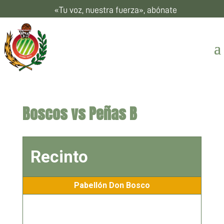
«Tu voz, nuestra fuerza», abónate
Boscos vs Peñas B
Recinto
Pabellón Don Bosco