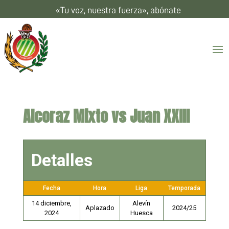
«Tu voz, nuestra fuerza», abónate
Alcoraz Mixto vs Juan XXIII
Detalles
Fecha
Hora
Liga
Temporada
14 diciembre,
Alevín
Aplazado
2024/25
2024
Huesca