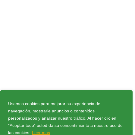
Usamos cookies para mejorar su experiencia de
navegación, mostrarle anuncios o contenidos
Política de privacidad
|
Política de cookies
|
personalizados y analizar nuestro tráfico. Al hacer clic en
Aviso Legal
|
Compromiso Ley Protección de
“Aceptar todo” usted da su consentimiento a nuestro uso de
datos
|
Protocolo FEB
|
Contacto
las cookies.
Leer mas