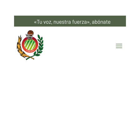
«Tu voz, nuestra fuerza», abónate