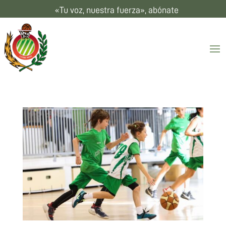
«Tu voz, nuestra fuerza», abónate