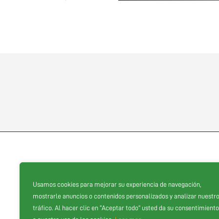
Usamos cookies para mejorar su experiencia de navegación,
Proveedores oficiales
mostrarle anuncios o contenidos personalizados y analizar nuestr
tráfico. Al hacer clic en “Aceptar todo” usted da su consentimiento