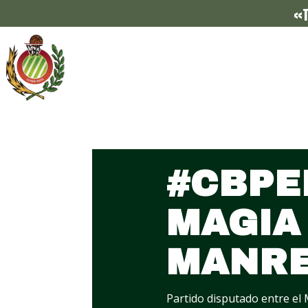
«T
#CBPE
MAGIA
MANRE
Partido disputado entre el