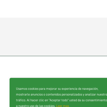
Proveedores oficiales
Usamos cookies para mejorar su experiencia de navegación,
mostrarle anuncios o contenidos personalizados y analizar nuestr
tráfico. Al hacer clic en “Aceptar todo” usted da su consentimiento
a nuestro uso de las cookies.
Leer mas