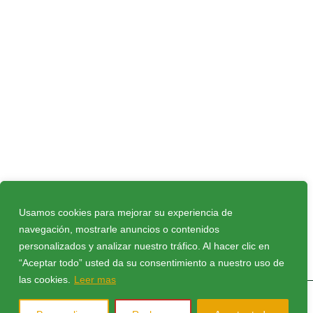
Usamos cookies para mejorar su experiencia de
navegación, mostrarle anuncios o contenidos
Política de privacidad
|
Política de cookies
|
personalizados y analizar nuestro tráfico. Al hacer clic en
Aviso Legal
|
Compromiso Ley Protección de
“Aceptar todo” usted da su consentimiento a nuestro uso de
datos
|
Protocolo FEB
|
Contacto
las cookies.
Leer mas
© 2026 Todos los derechos reservados CB Peñas