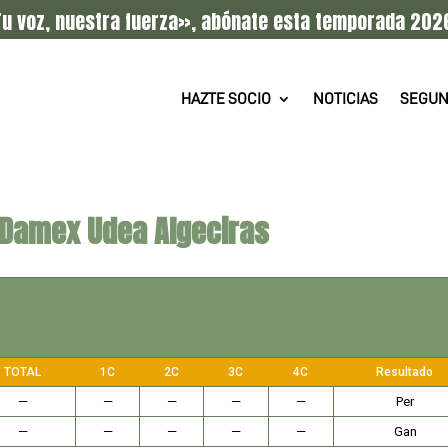
u voz, nuestra fuerza», abónate esta temporada 202
HAZTE SOCIO
NOTICIAS
SEGUN
 Damex Udea Algeciras
TOTAL
1C
2C
3C
4C
Resultado
—
—
—
—
—
Per
—
—
—
—
—
Gan