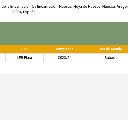
io de la Encarnación, La Encarnación, Huesca, Hoya de Huesca, Huesca, Aragó
22004, España
Liga
Temporada
Día de partido
LEB Plata
2023/24
Sábado