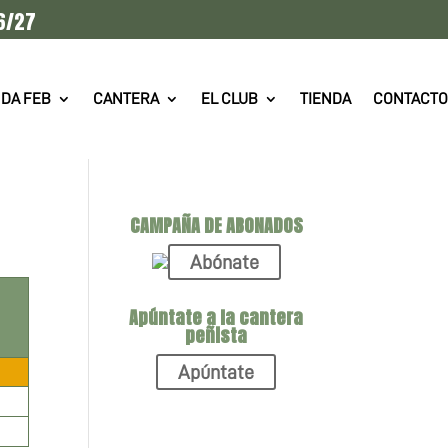
6/27
DA FEB
CANTERA
EL CLUB
TIENDA
CONTACTO
CAMPAÑA DE ABONADOS
Abónate
Apúntate a la cantera
peñista
Apúntate